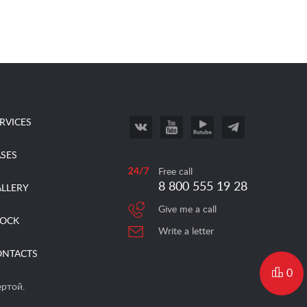
RVICES
SES
Free call
8 800 555 19 28
LLERY
Give me a call
TOCK
Write a letter
ONTACTS
0
ертой.