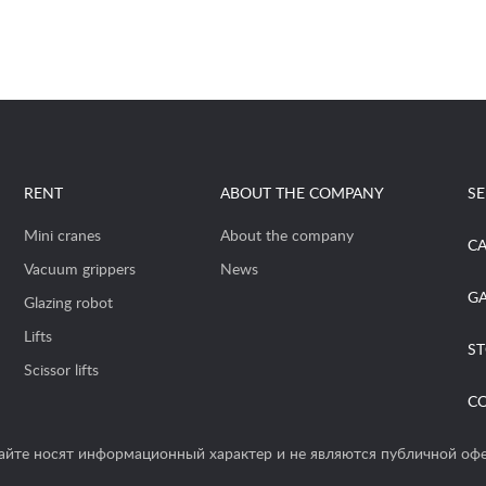
RENT
ABOUT THE COMPANY
SE
Mini cranes
About the company
CA
Vacuum grippers
News
GA
Glazing robot
Lifts
S
Scissor lifts
C
сайте носят информационный характер и не являются публичной оф