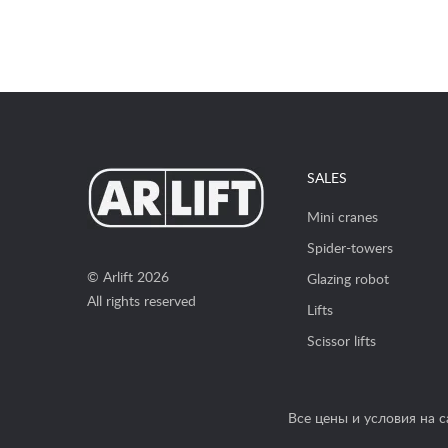
SALES
Mini cranes
Spider-towers
© Arlift 2026
Glazing robot
All rights reserved
Lifts
Scissor lifts
Все цены и условия на 