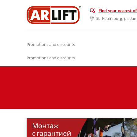
Find your nearest of
St. Petersburg, pr. Jan
Promotions and discounts
Promotions and discounts