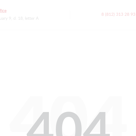
fice
8 (812) 313 28 93
uary 9, d. 18, letter A
404