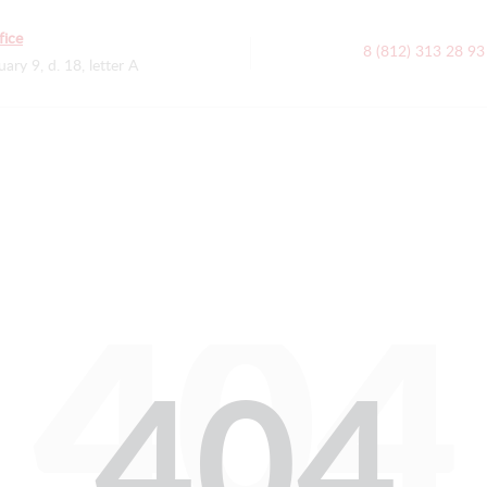
fice
8 (812) 313 28 93
uary 9, d. 18, letter A
404