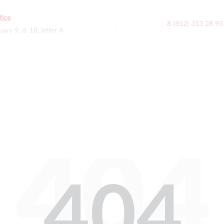
fice
8 (812) 313 28 93
uary 9, d. 18, letter A
404